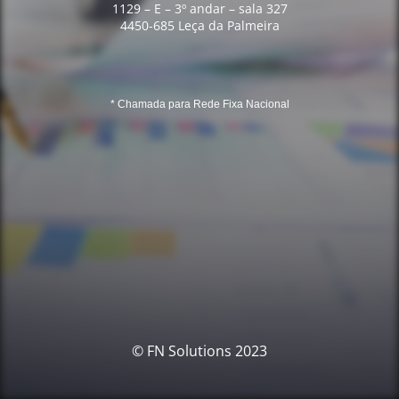
1129 – E – 3º andar – sala 327
4450-685 Leça da Palmeira
* Chamada para Rede Fixa Nacional
© FN Solutions 2023