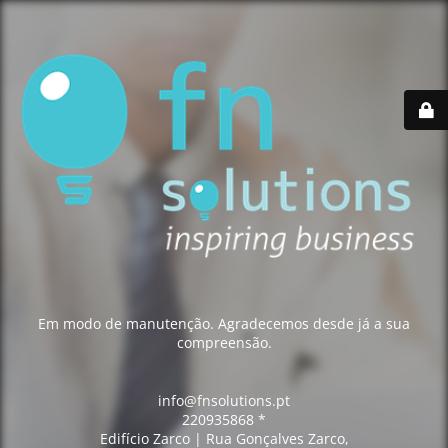
Em modo de manutenção. Agradecemos desde já a sua
compreensão.
info@fnsolutions.pt
220935868 *
Edifício Zarco | Rua Gonçalves Zarco,