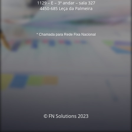
1129 – E – 3º andar – sala 327
4450-685 Leça da Palmeira
* Chamada para Rede Fixa Nacional
© FN Solutions 2023