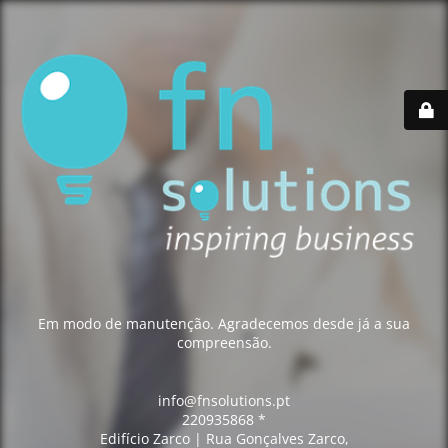
Em modo de manutenção. Agradecemos desde já a sua
compreensão.
info@fnsolutions.pt
220935868 *
Edifício Zarco | Rua Gonçalves Zarco,