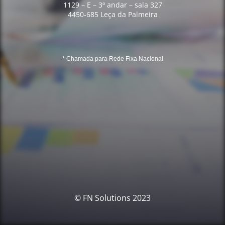
1129 – E – 3º andar – sala 327
4450-685 Leça da Palmeira
* Chamada para Rede Fixa Nacional
© FN Solutions 2023