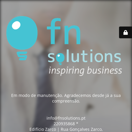
Em modo de manutenção. Agradecemos desde já a sua
compreensão.
info@fnsolutions.pt
220935868 *
Edifício Zarco | Rua Gonçalves Zarco,