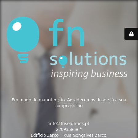
Em modo de manutenção. Agradecemos desde já a sua
compreensão.
info@fnsolutions.pt
220935868 *
Edifício Zarco | Rua Gonçalves Zarco,