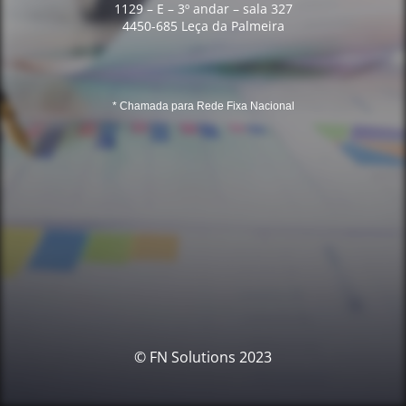
1129 – E – 3º andar – sala 327
4450-685 Leça da Palmeira
* Chamada para Rede Fixa Nacional
© FN Solutions 2023