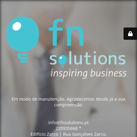
Em modo de manutenção. Agradecemos desde já a sua
compreensão.
info@fnsolutions.pt
220935868 *
Edifício Zarco | Rua Gonçalves Zarco,