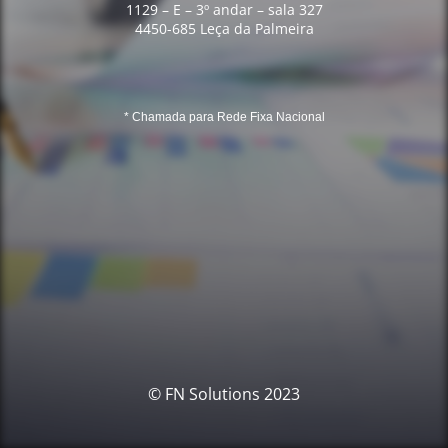
1129 – E – 3º andar – sala 327
4450-685 Leça da Palmeira
* Chamada para Rede Fixa Nacional
© FN Solutions 2023